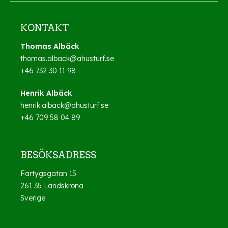
KONTAKT
Thomas Albäck
thomas.alback@ahusturf.se
+46 732 30 11 98
Henrik Albäck
henrik.alback@ahusturf.se
+46 709 58 04 89
BESÖKSADRESS
Fartygsgatan 15
261 35 Landskrona
Sverige