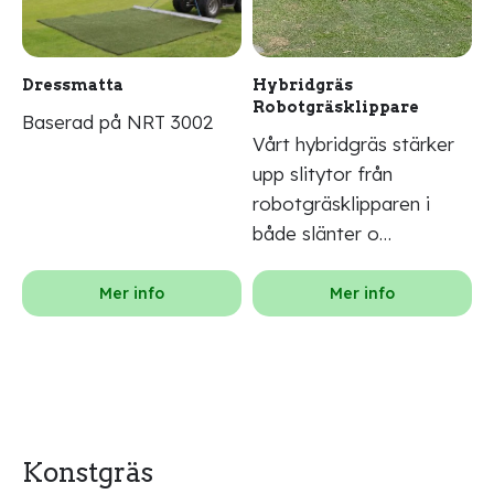
Dressmatta
Hybridgräs
Robotgräsklippare
Baserad på NRT 3002
Vårt hybridgräs stärker
upp slitytor från
robotgräsklipparen i
både slänter o…
Mer info
Mer info
Konstgräs