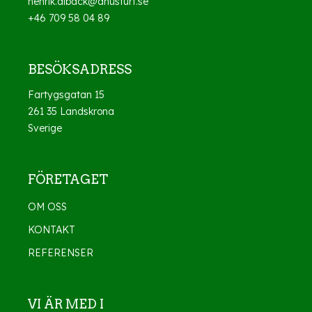
henrik.alback@ahusturf.se
+46 709 58 04 89
BESÖKSADRESS
Fartygsgatan 15
261 35 Landskrona
Sverige
FÖRETAGET
OM OSS
KONTAKT
REFERENSER
VI ÄR MED I