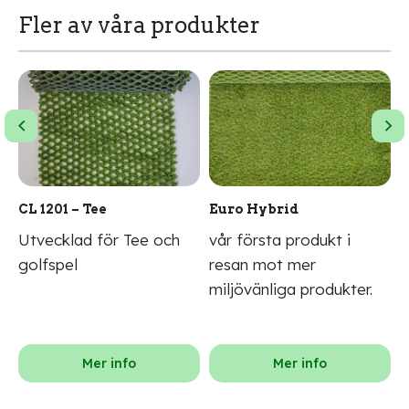
Fler av våra produkter
CL 1201 – Tee
Euro Hybrid
N
Utvecklad för Tee och
vår första produkt i
N
golfspel
resan mot mer
f
n
miljövänliga produkter.
m
Mer info
Mer info