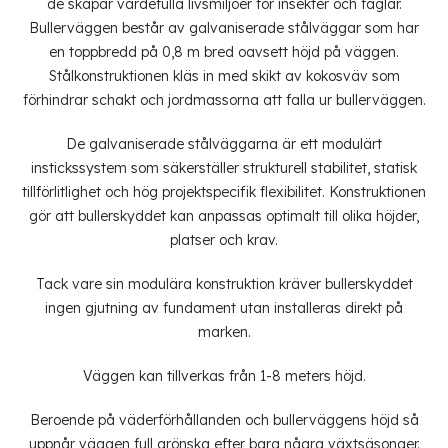
de skapar värdefulla livsmiljöer för insekter och fåglar.
Bullerväggen består av galvaniserade stålväggar som har
en toppbredd på 0,8 m bred oavsett höjd på väggen.
Stålkonstruktionen kläs in med skikt av kokosväv som
förhindrar schakt och jordmassorna att falla ur bullerväggen.
De galvaniserade stålväggarna är ett modulärt
instickssystem som säkerställer strukturell stabilitet, statisk
tillförlitlighet och hög projektspecifik flexibilitet. Konstruktionen
gör att bullerskyddet kan anpassas optimalt till olika höjder,
platser och krav.
Tack vare sin modulära konstruktion kräver bullerskyddet
ingen gjutning av fundament utan installeras direkt på
marken.
Väggen kan tillverkas från 1-8 meters höjd.
Beroende på väderförhållanden och bullerväggens höjd så
uppnår väggen full grönska efter bara några växtsäsonger.