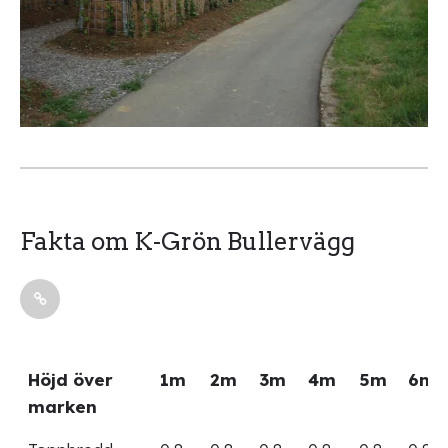
Fakta om K-Grön Bullervägg
Höjd över
1m
2m
3m
4m
5m
6m
marken