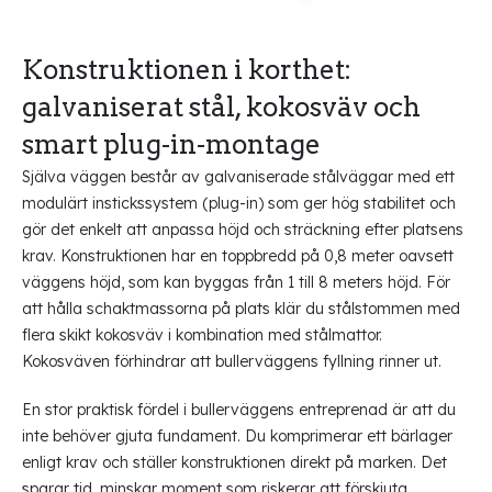
Konstruktionen i korthet:
galvaniserat stål, kokosväv och
smart plug-in-montage
Själva väggen består av galvaniserade stålväggar med ett
modulärt instickssystem (plug-in) som ger hög stabilitet och
gör det enkelt att anpassa höjd och sträckning efter platsens
krav. Konstruktionen har en toppbredd på 0,8 meter oavsett
väggens höjd, som kan byggas från 1 till 8 meters höjd. För
att hålla schaktmassorna på plats klär du stålstommen med
flera skikt kokosväv i kombination med stålmattor.
Kokosväven förhindrar att bullerväggens fyllning rinner ut.
En stor praktisk fördel i bullerväggens entreprenad är att du
inte behöver gjuta fundament. Du komprimerar ett bärlager
enligt krav och ställer konstruktionen direkt på marken. Det
sparar tid, minskar moment som riskerar att förskjuta