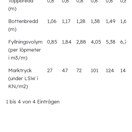
Toppbredd
0,8
0,8
0,8
0,8
0,8
0,8
(m)
Bottenbredd
1,06
1,17
1,28
1,38
1,49
1,61
(m)
Fyllningsvolym
0,85
1,84
2,88
4,05
5,38
6,79
(per löpmeter
i m3/m)
Marktryck
27
47
72
101
124
147
(under LSW i
KN/m2)
1 bis 4 von 4 Einträgen