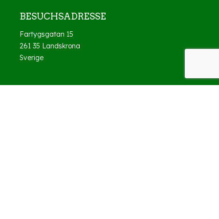
BESUCHSADRESSE
Fartygsgatan 15
261 35 Landskrona
Sverige
DAS UNTERNEHMEN
ÜBER UNS
KONTAKT
REFERENZEN
WIR SIND DABEI