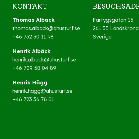
KONTAKT
BESUCHSADR
Thomas Albäck
Fartygsgatan 15
thomas.alback@ahusturf.se
261 35 Landskrona
+46 732 30 11 98
Sverige
Henrik Albäck
henrik.alback@ahusturf.se
+46 709 58 04 89
Henrik Hägg
henrik.hagg@ahusturf.se
+46 723 36 76 01