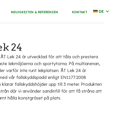
DE
NEUIGKEITEN & REFERENZEN
KONTAKT
ek 24
ÅT Lek 24 är utvecklad för att tåla och prestera
ste lekmiljöerna och sportytorna. På multiarenan,
ler varför inte runt lekplatsen. ÅT Lek 24 är
med vår fallskyddspadd enligt EN1177:2008
 klarar fallskyddshöjder upp till 3 meter. Produkten
trån där vi använder sandinfill för att få stråna att
amt hålla konstgräset på plats.