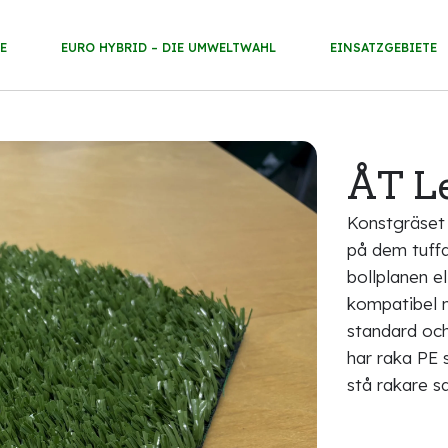
E
EURO HYBRID – DIE UMWELTWAHL
EINSATZGEBIETE
ÅT L
Konstgräset 
på dem tuffa
bollplanen el
kompatibel 
standard och
har raka PE s
stå rakare s