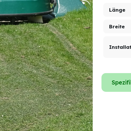
Länge
Breite
Installa
Spezif