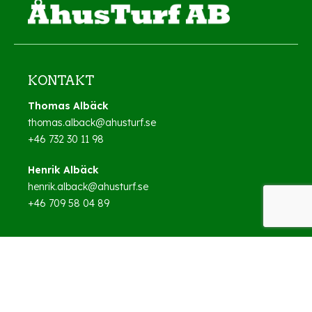
KONTAKT
Thomas Albäck
thomas.alback@ahusturf.se
+46 732 30 11 98
Henrik Albäck
henrik.alback@ahusturf.se
+46 709 58 04 89
BESÖKSADRESS
Fartygsgatan 15
261 35 Landskrona