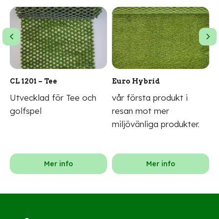
CL 1201 – Tee
Euro Hybrid
N
Utvecklad för Tee och
vår första produkt i
N
golfspel
resan mot mer
f
miljövänliga produkter.
m
Mer info
Mer info