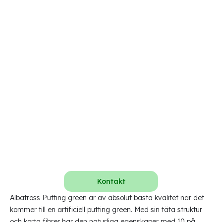
Kontakt
Albatross Putting green är av absolut bästa kvalitet när det
kommer till en artificiell putting green. Med sin täta struktur
och korta fibrer har den naturliga egenskaper med 10 på