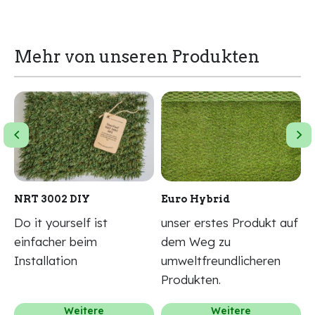
Mehr von unseren Produkten
NRT 3002 DIY
Euro Hybrid
C
f
Do it yourself ist
unser erstes Produkt auf
u
einfacher beim
dem Weg zu
d
Installation
umweltfreundlicheren
u
Produkten.
P
Weitere
Weitere