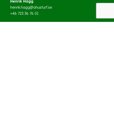
Henrik Hägg
henrik.hagg@ahusturf.se
+46 723 36 76 01
BESUCHSADRESSE
Fartygsgatan 15
261 35 Landskrona
Sverige
DAS UNTERNEHMEN
ÜBER UNS
KONTAKT
REFERENZEN