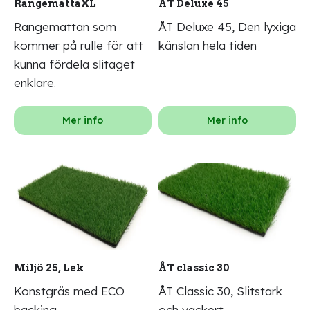
RangemattaXL
ÅT Deluxe 45
Rangemattan som
ÅT Deluxe 45, Den lyxiga
kommer på rulle för att
känslan hela tiden
kunna fördela slitaget
enklare.
Mer info
Mer info
Miljö 25, Lek
ÅT classic 30
Konstgräs med ECO
ÅT Classic 30, Slitstark
backing
och vackert