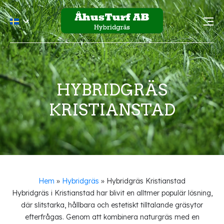
HYBRIDGRÄS
KRISTIANSTAD
Hem
»
Hybridgräs
»
Hybridgräs Kristianstad
Hybridgräs i Kristianstad har blivit en alltmer populär lösning,
där slitstarka, hållbara och estetiskt tilltalande gräsytor
efterfrågas. Genom att kombinera naturgräs med en