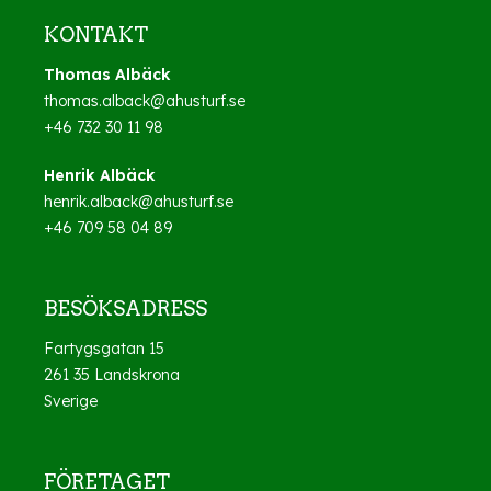
KONTAKT
Thomas Albäck
thomas.alback@ahusturf.se
+46 732 30 11 98
Henrik Albäck
henrik.alback@ahusturf.se
+46 709 58 04 89
BESÖKSADRESS
Fartygsgatan 15
261 35 Landskrona
Sverige
FÖRETAGET