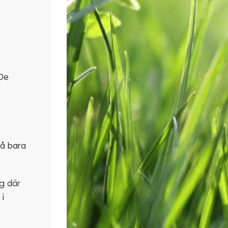
 De
på bara
ng där
 i