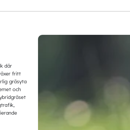
k där
äxer fritt
rlig gräsyta
temet och
ybridgräset
trafik,
rierande