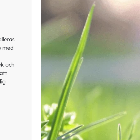
lleras
as med
ek och
 att
lig