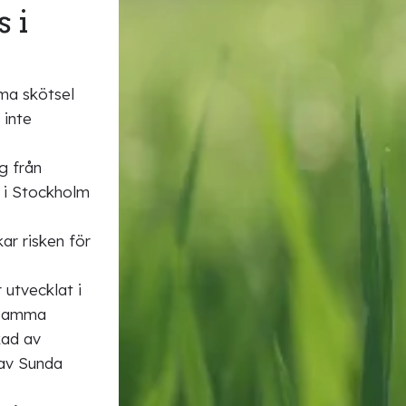
 i
a skötsel
 inte
g från
r i Stockholm
r risken för
 utvecklat i
n samma
kad av
 av Sunda