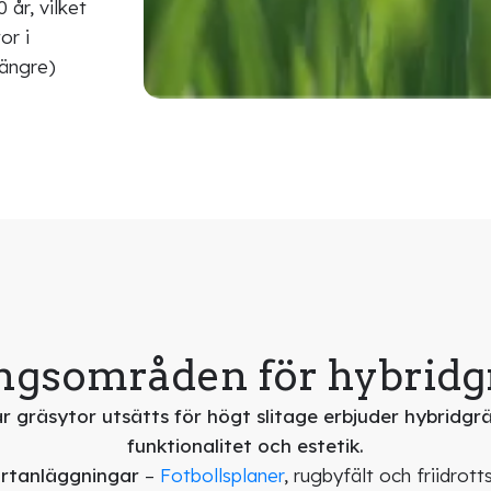
 år, vilket
or i
längre)
gsområden för hybridgr
 gräsytor utsätts för högt slitage erbjuder hybridgr
funktionalitet och estetik.
ortanläggningar
–
Fotbollsplaner
, rugbyfält och friidrott