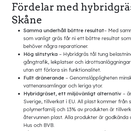
Fördelar med hybridgräs
Skåne
Samma underhåll bättre resultat
– Med samm
som vanligt gräs får ni ett bättre resultat som
behöver några reparationer.
Hög slitstyrka
– Hybridgräs tål tung belastnin
gångtrafik, lekplatser och idrottsanläggninga
utan att förlora sin funktionalitet.
Fullt dränerande
– Genomsläppligheten minska
vattenansamlingar och leriga ytor.
Hybridgräset, ett miljövänligt alternativ
– är
Sverige, tillverkat i EU. All plast kommer frå
polymerfamilj och 13% av produkten är tillver
återvunnen plast. Alla produkter är godkända
Hus och BVB.