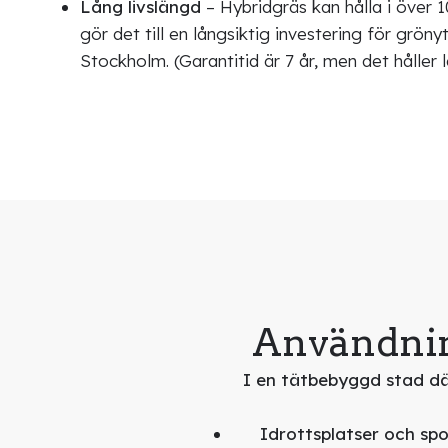
Lång livslängd
– Hybridgräs kan hålla i över 10
gör det till en långsiktig investering för grönyt
Stockholm. (Garantitid är 7 år, men det håller 
Användnin
I en tätbebyggd stad där
Idrottsplatser och sp