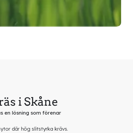
äs i Skåne
äs en lösning som förenar
sytor där hög slitstyrka krävs.